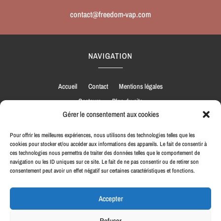
contact@freedom-vap.com
NAVIGATION
Accueil
Contact
Mentions légales
Secteurs
Plan du site
Gérer le consentement aux cookies
Pour offrir les meilleures expériences, nous utilisons des technologies telles que les
cookies pour stocker et/ou accéder aux informations des appareils. Le fait de consentir à
ces technologies nous permettra de traiter des données telles que le comportement de
RÉALISATION
navigation ou les ID uniques sur ce site. Le fait de ne pas consentir ou de retirer son
consentement peut avoir un effet négatif sur certaines caractéristiques et fonctions.
Accepter
Refuser